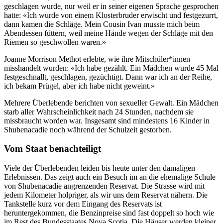
geschlagen wurde, nur weil er in seiner eigenen Sprache gesprochen
hatte: «Ich wurde von einem Klosterbruder erwischt und festgezurrt,
dann kamen die Schläge. Mein Cousin Ivan musste mich beim
Abendessen füttern, weil meine Hände wegen der Schläge mit den
Riemen so geschwollen waren.»
Joanne Morrison Methot erlebte, wie ihre Mitschüler*innen
misshandelt wurden: «Ich habe gezählt. Ein Mädchen wurde 45 Mal
festgeschnallt, geschlagen, gezüchtigt. Dann war ich an der Reihe,
ich bekam Prügel, aber ich habe nicht geweint.»
Mehrere Überlebende berichten von sexueller Gewalt. Ein Mädchen
starb aller Wahrscheinlichkeit nach 24 Stunden, nachdem sie
missbraucht worden war. Insgesamt sind mindestens 16 Kinder in
Shubenacadie noch während der Schulzeit gestorben.
Vom Staat benachteiligt
Viele der Überlebenden leiden bis heute unter den damaligen
Erlebnissen. Das zeigt auch ein Besuch im an die ehemalige Schule
von Shubenacadie angrenzenden Reservat. Die Strasse wird mit
jedem Kilometer holpriger, als wir uns dem Reservat nähern. Die
Tankstelle kurz vor dem Eingang des Reservats ist
heruntergekommen, die Benzinpreise sind fast doppelt so hoch wie
im Rest des Bundesstaates Nova Scotia. Die Häuser werden kleiner,