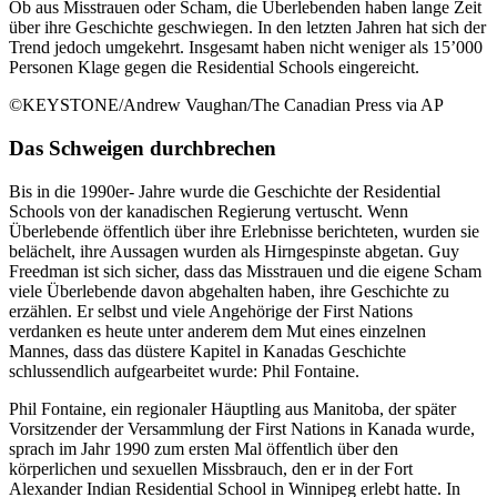
Ob aus Misstrauen oder Scham, die Überlebenden haben lange Zeit
über ihre Geschichte geschwiegen. In den letzten Jahren hat sich der
Trend jedoch umgekehrt. Insgesamt haben nicht weniger als 15’000
Personen Klage gegen die Residential Schools eingereicht.
©KEYSTONE/Andrew Vaughan/The Canadian Press via AP
Das Schweigen durchbrechen
Bis in die 1990er- Jahre wurde die Geschichte der Residential
Schools von der kanadischen Regierung vertuscht. Wenn
Überlebende öffentlich über ihre Erlebnisse berichteten, wurden sie
belächelt, ihre Aussagen wurden als Hirngespinste abgetan. Guy
Freedman ist sich sicher, dass das Misstrauen und die eigene Scham
viele Überlebende davon abgehalten haben, ihre Geschichte zu
erzählen. Er selbst und viele Angehörige der First Nations
verdanken es heute unter anderem dem Mut eines einzelnen
Mannes, dass das düstere Kapitel in Kanadas Geschichte
schlussendlich aufgearbeitet wurde: Phil Fontaine.
Phil Fontaine, ein regionaler Häuptling aus Manitoba, der später
Vorsitzender der Versammlung der First Nations in Kanada wurde,
sprach im Jahr 1990 zum ersten Mal öffentlich über den
körperlichen und sexuellen Missbrauch, den er in der Fort
Alexander Indian Residential School in Winnipeg erlebt hatte. In