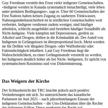
Guy Freedman versteht den Frust vieler indigener Gemeinschaften.
«Indigene werden in Kanada systematisch benachteiligt, viele leben
unter prekären Bedingungen», sagt er. Über 60 Gemeinschaften der
First Nations haben keinen Zugang zu sauberem Trinkwasser,
Nahrungsmittelunsicherheit ist in nördlichen Gemeinschaften weit
verbreitet. Indigene verdienen zudem weniger, sind häufiger
arbeitslos, schlecht ausgebildet und beziehen häufiger Sozialhilfe als
Nicht-Indigene. Viele kämpfen mit Depressionen, greifen zu
Alkohol und Drogen, driften in die Kriminalität ab. Der Anteil von
Indigenen in Gefängnissen ist überproportional hoch. Meist werden
sie für Delikte wie illegalen Drogen- oder Waffenbesitz oder
Fahruntüchtigkeit inhaftiert. Laut Guy Freedman liegt die
Wahrscheinlichkeit, zu einer Gefängnisstrafe verurteilt zu werden,
bei Indigenen deutlich höher als bei Nicht- Indigenen. Er spricht von
systematischem Rassismus und von Diskriminierung.
Das Weigern der Kirche
Der Schlussbericht der TRC brachte jedoch auch positive
Veränderungen mit sich. So unterzeichnete das kanadische
Parlament im Juni 2021 – nach jahrzehntelangem Einsatz der
indigenen Gemeinschaften − die Uno-Deklaration über die Rechte
der indigenen Völker. Diese anerkennt das Recht auf