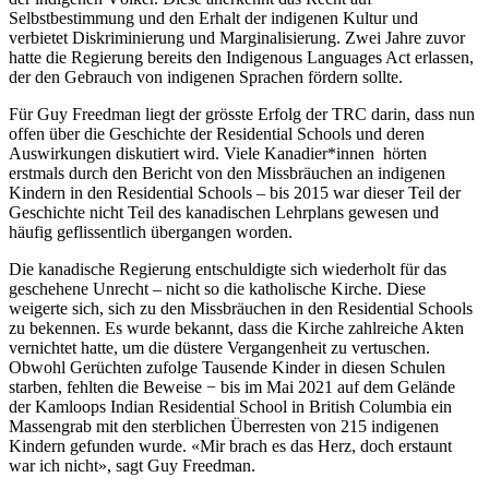
Selbstbestimmung und den Erhalt der indigenen Kultur und
verbietet Diskriminierung und Marginalisierung. Zwei Jahre zuvor
hatte die Regierung bereits den Indigenous Languages Act erlassen,
der den Gebrauch von indigenen Sprachen fördern sollte.
Für Guy Freedman liegt der grösste Erfolg der TRC darin, dass nun
offen über die Geschichte der Residential Schools und deren
Auswirkungen diskutiert wird. Viele Kanadier*innen hörten
erstmals durch den Bericht von den Missbräuchen an indigenen
Kindern in den Residential Schools – bis 2015 war dieser Teil der
Geschichte nicht Teil des kanadischen Lehrplans gewesen und
häufig geflissentlich übergangen worden.
Die kanadische Regierung entschuldigte sich wiederholt für das
geschehene Unrecht – nicht so die katholische Kirche. Diese
weigerte sich, sich zu den Missbräuchen in den Residential Schools
zu bekennen. Es wurde bekannt, dass die Kirche zahlreiche Akten
vernichtet hatte, um die düstere Vergangenheit zu vertuschen.
Obwohl Gerüchten zufolge Tausende Kinder in diesen Schulen
starben, fehlten die Beweise − bis im Mai 2021 auf dem Gelände
der Kamloops Indian Residential School in British Columbia ein
Massengrab mit den sterblichen Überresten von 215 indigenen
Kindern gefunden wurde. «Mir brach es das Herz, doch erstaunt
war ich nicht», sagt Guy Freedman.