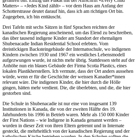
gefahren bin. Einzig das Plakat mit der Aufschrift «Every Child
Matters» – «Jedes Kind zählt» – vor dem Haus am Anfang der
Schotterstrasse deutet darauf hin, dass ich am richtigen Ort bin.
Zugegeben, ich bin enttäuscht.
Drei Tafeln mit sechs Sätzen in fünf Sprachen reichten der
kanadischen Regierung anscheinend, um das Elend zu beschreiben,
das über tausend indigene Kinder am Standort der ehemaligen
Shubenacadie Indian Residential School erlebten. Vom
dreistöckigen Backsteingebäude der Internatsschule, wo indigenen
Kindern zwischen 1930 und 1967 ein westliches Lebensmodell
aufgezwungen wurde, ist nichts mehr übrig. Stattdessen steht auf der
Anhöhe nun ein blaues Gebäude der Firma Scotia Plastics, eines
lokalen Plastikherstellers. Ich vermute, dass der Ort anders aussehen
würde, wenn er für die Geschichte der weissen Kanadier*innen
relevant wäre. Die indigenen Kinder, die hier durch die Hölle
gingen, hätten mehr verdient. Die, die überlebten, und die, die hier
gestorben sind.
Die Schule in Shubenacadie ist nur eine von insgesamt 139
Institutionen in Kanada, die von der zweiten Hälfte des 19.
Jahrhunderts bis 1996 in Betrieb waren. Mehr als 150 000 Kinder
der First Nations – wie Indigene in Kanada genannt werden –
wurden in dieser Zeit von ihren Eltern getrennt und in Internate
gesteckt, die mehrheitlich von der kanadischen Regierung und der
katholischen Kirche betrieben wurden. In den Schulen sollten die