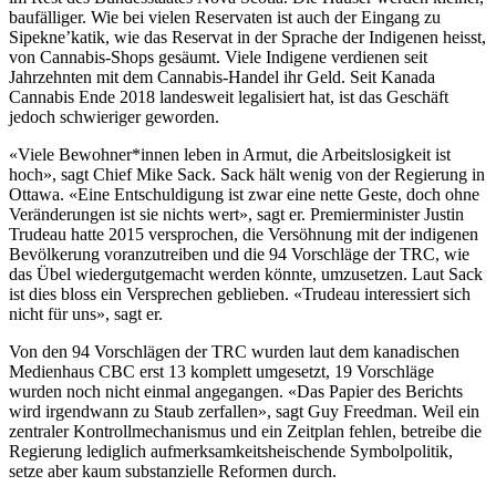
baufälliger. Wie bei vielen Reservaten ist auch der Eingang zu
Sipekne’katik, wie das Reservat in der Sprache der Indigenen heisst,
von Cannabis-Shops gesäumt. Viele Indigene verdienen seit
Jahrzehnten mit dem Cannabis-Handel ihr Geld. Seit Kanada
Cannabis Ende 2018 landesweit legalisiert hat, ist das Geschäft
jedoch schwieriger geworden.
«Viele Bewohner*innen leben in Armut, die Arbeitslosigkeit ist
hoch», sagt Chief Mike Sack. Sack hält wenig von der Regierung in
Ottawa. «Eine Entschuldigung ist zwar eine nette Geste, doch ohne
Veränderungen ist sie nichts wert», sagt er. Premierminister Justin
Trudeau hatte 2015 versprochen, die Versöhnung mit der indigenen
Bevölkerung voranzutreiben und die 94 Vorschläge der TRC, wie
das Übel wiedergutgemacht werden könnte, umzusetzen. Laut Sack
ist dies bloss ein Versprechen geblieben. «Trudeau interessiert sich
nicht für uns», sagt er.
Von den 94 Vorschlägen der TRC wurden laut dem kanadischen
Medienhaus CBC erst 13 komplett umgesetzt, 19 Vorschläge
wurden noch nicht einmal angegangen. «Das Papier des Berichts
wird irgendwann zu Staub zerfallen», sagt Guy Freedman. Weil ein
zentraler Kontrollmechanismus und ein Zeitplan fehlen, betreibe die
Regierung lediglich aufmerksamkeitsheischende Symbolpolitik,
setze aber kaum substanzielle Reformen durch.