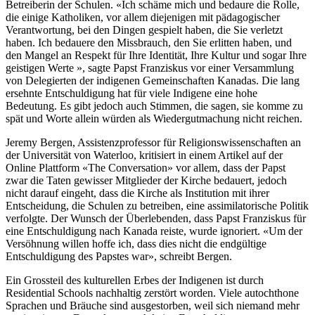
Betreiberin der Schulen. «Ich schäme mich und bedaure die Rolle,
die einige Katholiken, vor allem diejenigen mit pädagogischer
Verantwortung, bei den Dingen gespielt haben, die Sie verletzt
haben. Ich bedauere den Missbrauch, den Sie erlitten haben, und
den Mangel an Respekt für Ihre Identität, Ihre Kultur und sogar Ihre
geistigen Werte », sagte Papst Franziskus vor einer Versammlung
von Delegierten der indigenen Gemeinschaften Kanadas. Die lang
ersehnte Entschuldigung hat für viele Indigene eine hohe
Bedeutung. Es gibt jedoch auch Stimmen, die sagen, sie komme zu
spät und Worte allein würden als Wiedergutmachung nicht reichen.
Jeremy Bergen, Assistenzprofessor für Religionswissenschaften an
der Universität von Waterloo, kritisiert in einem Artikel auf der
Online Plattform «The Conversation» vor allem, dass der Papst
zwar die Taten gewisser Mitglieder der Kirche bedauert, jedoch
nicht darauf eingeht, dass die Kirche als Institution mit ihrer
Entscheidung, die Schulen zu betreiben, eine assimilatorische Politik
verfolgte. Der Wunsch der Überlebenden, dass Papst Franziskus für
eine Entschuldigung nach Kanada reiste, wurde ignoriert. «Um der
Versöhnung willen hoffe ich, dass dies nicht die endgültige
Entschuldigung des Papstes war», schreibt Bergen.
Ein Grossteil des kulturellen Erbes der Indigenen ist durch
Residential Schools nachhaltig zerstört worden. Viele autochthone
Sprachen und Bräuche sind ausgestorben, weil sich niemand mehr