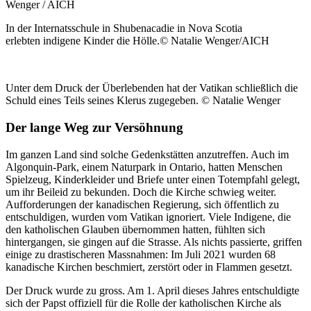
Wenger / AICH
In der Internatsschule in Shubenacadie in Nova Scotia
erlebten indigene Kinder die Hölle.© Natalie Wenger/AICH
Unter dem Druck der Überlebenden hat der Vatikan schließlich die
Schuld eines Teils seines Klerus zugegeben. © Natalie Wenger
Der lange Weg zur Versöhnung
Im ganzen Land sind solche Gedenkstätten anzutreffen. Auch im
Algonquin-Park, einem Naturpark in Ontario, hatten Menschen
Spielzeug, Kinderkleider und Briefe unter einen Totempfahl gelegt,
um ihr Beileid zu bekunden. Doch die Kirche schwieg weiter.
Aufforderungen der kanadischen Regierung, sich öffentlich zu
entschuldigen, wurden vom Vatikan ignoriert. Viele Indigene, die
den katholischen Glauben übernommen hatten, fühlten sich
hintergangen, sie gingen auf die Strasse. Als nichts passierte, griffen
einige zu drastischeren Massnahmen: Im Juli 2021 wurden 68
kanadische Kirchen beschmiert, zerstört oder in Flammen gesetzt.
Der Druck wurde zu gross. Am 1. April dieses Jahres entschuldigte
sich der Papst offiziell für die Rolle der katholischen Kirche als