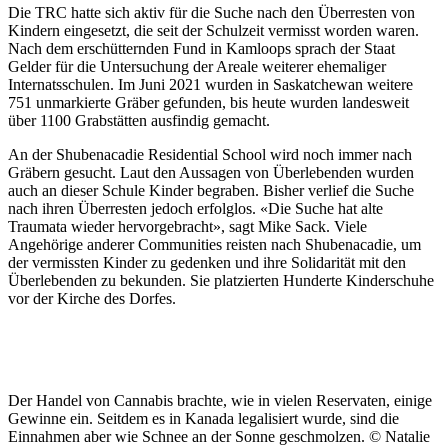
Die TRC hatte sich aktiv für die Suche nach den Überresten von
Kindern eingesetzt, die seit der Schulzeit vermisst worden waren.
Nach dem erschütternden Fund in Kamloops sprach der Staat
Gelder für die Untersuchung der Areale weiterer ehemaliger
Internatsschulen. Im Juni 2021 wurden in Saskatchewan weitere
751 unmarkierte Gräber gefunden, bis heute wurden landesweit
über 1100 Grabstätten ausfindig gemacht.
An der Shubenacadie Residential School wird noch immer nach
Gräbern gesucht. Laut den Aussagen von Überlebenden wurden
auch an dieser Schule Kinder begraben. Bisher verlief die Suche
nach ihren Überresten jedoch erfolglos. «Die Suche hat alte
Traumata wieder hervorgebracht», sagt Mike Sack. Viele
Angehörige anderer Communities reisten nach Shubenacadie, um
der vermissten Kinder zu gedenken und ihre Solidarität mit den
Überlebenden zu bekunden. Sie platzierten Hunderte Kinderschuhe
vor der Kirche des Dorfes.
Der Handel von Cannabis brachte, wie in vielen Reservaten, einige
Gewinne ein. Seitdem es in Kanada legalisiert wurde, sind die
Einnahmen aber wie Schnee an der Sonne geschmolzen. © Natalie